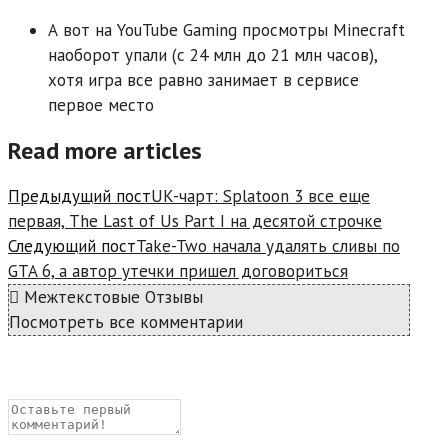
А вот на YouTube Gaming просмотры Minecraft
наоборот упали (с 24 млн до 21 млн часов),
хотя игра все равно занимает в сервисе
первое место
Read more articles
Предыдущий пост
UK-чарт: Splatoon 3 все еще
первая, The Last of Us Part I на десятой строчке
Следующий пост
Take-Two начала удалять сливы по
GTA 6, а автор утечки пришел договориться
Межтекстовые Отзывы
Посмотреть все комментарии