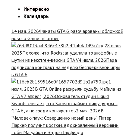
Интересно
Календарь
14 мая, 2026
Фанаты GTA 6 разочарованы обложкой
нового Game Informer
28 июня,
2025
Похоже, что Rockstar удалила трансфобные
шутки из некстген-версии GTA V
4 июля, 2026
Пара
подписала контракт на неделю беспрерывной игры
в GTA 6
1
июля, 2025
В GTA Online раскрыли судьбу Майкла из
GTA V
7 апреля, 2026
Основатель студии Liquid
Swords считает, что Samson займёт нишу рядом с
GTA 6, а не среди конкурентов
2 мая, 2026
В
“Человек-паук: Совершенно новый день” Питер
Паркер получит костюм, вдохновленный версиями
Тоби Магуайра и Эндрю Гарфилда