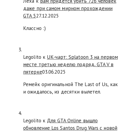
Леха
к
Вам придется убить 726 человек
даже при самом мирном прохождении
GTA 5
27.12.2025
Классно :)
Legolito к
UK-чарт: Splatoon 3 на первом
месте третью неделю подряд, GTA V в
пятерке
03.06.2025
Ремейк оригинальной The Last of Us, как
и ожидалось, из десятки вылетел.
Legolito к
Для GTA Online вышло
обновление Los Santos Drug Wars с новой