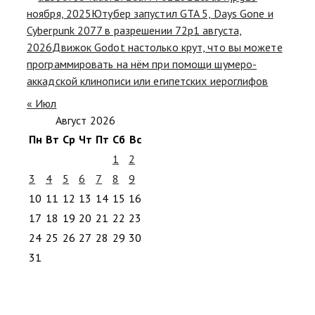
ноября, 2025
Ютубер запустил GTA 5, Days Gone и
Cyberpunk 2077 в разрешении 72p
1 августа,
2026
Движок Godot настолько крут, что вы можете
программировать на нём при помощи шумеро-
аккадской клинописи или египетских иероглифов
« Июл
Август 2026
Пн
Вт
Ср
Чт
Пт
Сб
Вс
1
2
3
4
5
6
7
8
9
10
11
12
13
14
15
16
17
18
19
20
21
22
23
24
25
26
27
28
29
30
31