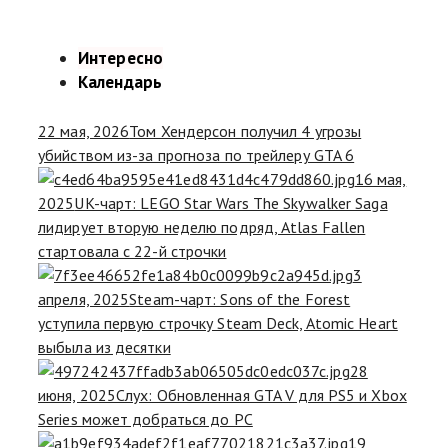
Интересно
Календарь
22 мая, 2026
Том Хендерсон получил 4 угрозы
убийством из-за прогноза по трейлеру GTA 6
16 мая,
2025
UK-чарт: LEGO Star Wars The Skywalker Saga
лидирует вторую неделю подряд, Atlas Fallen
стартовала с 22-й строчки
3
апреля, 2025
Steam-чарт: Sons of the Forest
уступила первую строчку Steam Deck, Atomic Heart
выбыла из десятки
28
июня, 2025
Слух: Обновленная GTA V для PS5 и Xbox
Series может добраться до PC
19