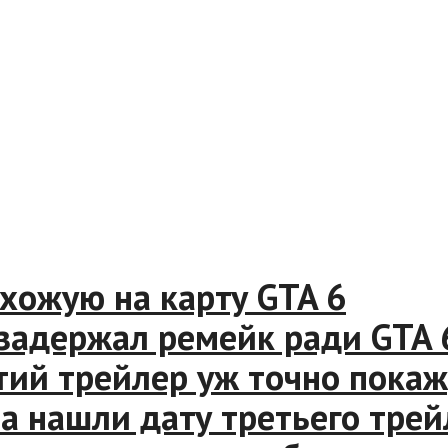
жую на карту GTA 6
адержал ремейк ради GTA 6
й трейлер уж точно покажут
нашли дату третьего трейле