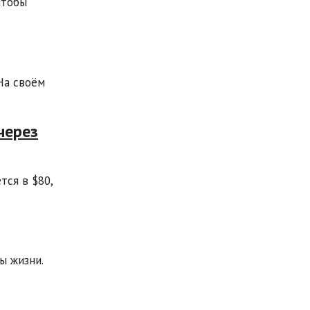
чтобы
На своём
через
тся в $80,
ы жизни.