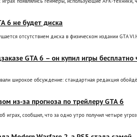
х играх появлялись геймеры, использующие AFK-техники, 
TA 6 не будет диска
ущается отсутствием диска в физическом издании GTA VI.
заказе GTA 6 – он купил игры бесплатно 
ызвали широкое обсуждение: стандартная редакция обойдё
ом из-за прогноза по трейлеру GTA 6
 играх, сообщил, что за одно утро получил четыре угроз
ала Modern Warfare 2, а PS5 стала самой