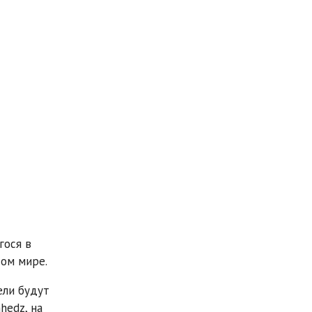
гося в
том мире.
ели будут
hedz, на