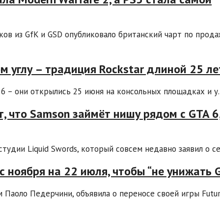
иков из GfK и GSD опубликовало британский чарт по прод
м углу – традиция Rockstar длиной 25 ле
6 – они открылись 25 июня на консольных площадках и у..
т, что Samson займёт нишу рядом с GTA 6,
удии Liquid Swords, который совсем недавно заявил о себ
 с ноября на 22 июля, чтобы “не унижать 
м Паоло Педерчини, объявила о переносе своей игры Futu