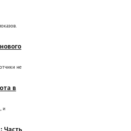
оказов.
 нового
отчики не
ота в
, и
: Часть