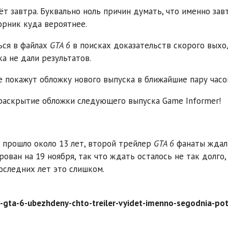
т завтра. Буквально ноль причин думать, что именно завт
орник куда вероятнее.
ься в файлах
GTA 6
в поисках доказательств скорого выхо
а не дали результатов.
е покажут обложку нового выпуска в ближайшие пару часо
раскрытие обложки следующего выпуска Game Informer!
5 прошло около 13 лет, второй трейлер
GTA 6
фанаты ждал
рован на 19 ноября, так что ждать осталось не так долго,
оследних лет это слишком.
gta-6-ubezhdeny-chto-treiler-vyidet-imenno-segodnia-po