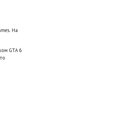
ames. На
ком GTA 6
что