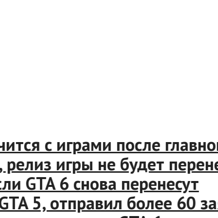
ится с играми после главног
лиз игры не будет перенес
 GTA 6 снова перенесут
 5, отправил более 60 заяво