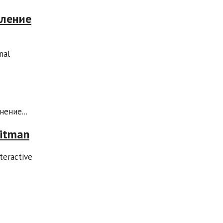
вление
nal
ение...
Hitman
teractive