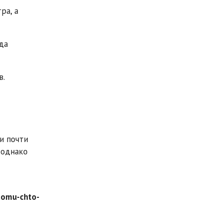
ра, а
да
в.
и почти
 однако
tomu-chto-