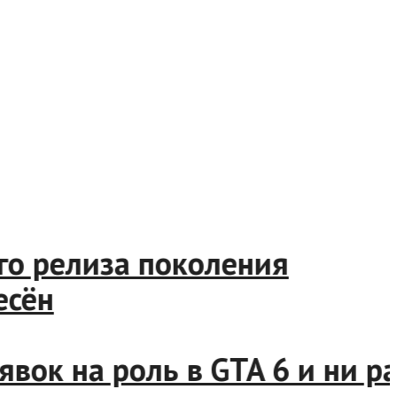
о релиза поколения
ён
к на роль в GTA 6 и ни разу