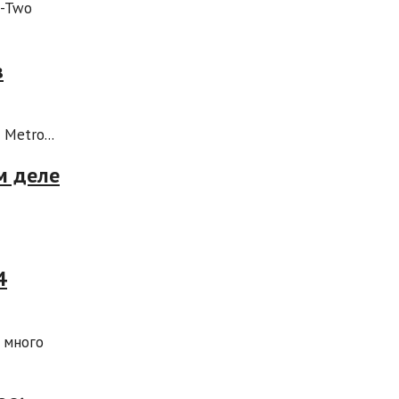
e-Two
в
Metro...
м деле
4
 много