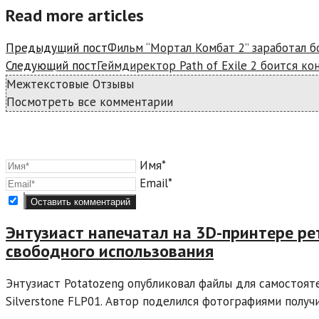
Read more articles
Предыдущий пост
Фильм “Мортал Комбат 2” заработал 
Следующий пост
Геймдиректор Path of Exile 2 боится ко
Межтекстовые Отзывы
Посмотреть все комментарии
Имя*
Email*
Энтузиаст напечатал на 3D-принтере р
свободного использования
Энтузиаст Potatozeng опубликовал файлы для самостоят
Silverstone FLP01. Автор поделился фотографиями получи