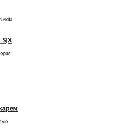
Nvidia
 S|X
торая
ккарем
стью