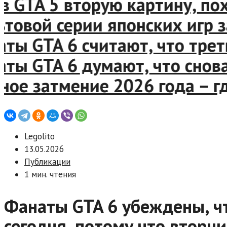
GTA 5 вторую картину, похо
овой серии японских игр за
 GTA 6 считают, что третий
 GTA 6 думают, что снова н
е затмение 2026 года – где
Legolito
13.05.2026
Публикации
1 мин. чтения
Фанаты GTA 6 убеждены, ч
сегодня, потому что вторн