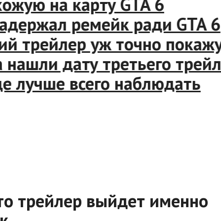
жую на карту GTA 6
держал ремейк ради GTA 6
 трейлер уж точно покажут
ашли дату третьего трейлер
 лучше всего наблюдать
то трейлер выйдет именно
ик