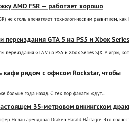
ржку AMD FSR — работает хорошо
FSR) не столь впечатляет технологическим развитием, как 
и переиздания GTA 5 на PS5 и Xbox Series
 переиздания GTA V на PS5 и Xbox Series S|X. У игры, ко
 кафе рядом с офисом Rockstar, чтобы
же больше года назад. С тех пор фанаты ждут...
настоящем 35-метровом викингском дра
офер Нолан арендовал Draken Harald Hårfagre. Это полно