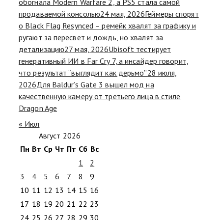
обогнала Modern Warfare 2, а PS5 стала самой
продаваемой консолью
24 мая, 2026
Геймеры спорят
о Black Flag Resynced – ремейк хвалят за графику и
ругают за пересвет и дождь, но хвалят за
детализацию
27 мая, 2026
Ubisoft тестирует
генеративный ИИ в Far Cry 7, а инсайдер говорит,
что результат “выглядит как дерьмо”
28 июля,
2026
Для Baldur’s Gate 3 вышел мод на
качественную камеру от третьего лица в стиле
Dragon Age
« Июл
Август 2026
Пн
Вт
Ср
Чт
Пт
Сб
Вс
1
2
3
4
5
6
7
8
9
10
11
12
13
14
15
16
17
18
19
20
21
22
23
24
25
26
27
28
29
30