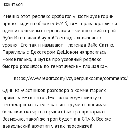
нажиться.
Именно этот рефлекс сработал у части аудитории
при взгляде на обложку
GTA 6
, где справа красуется
один из ключевых персонажей – чернокожий герой
Буби Ике с явной аурой “легенды локального
уровня”. Его так и называют – легенда Вайс-Ситию.
Параллель с Декстером ДеШоном напросилась
моментально, и шутка про условный рефлекс
быстро разошлась по тематическим площадкам.
https://www.reddit.com/r/cyberpunkgame/comments/1
Один из участников разговора в комментариях
прямо заметил, что Декс использует мечту о
легендарном статусе как инструмент, понимая:
большинство ярко горящих быстро прогорают.
Возможно, такой же троп будет и в GTA 6. Все же
дьявольский архетип у этих персонажей