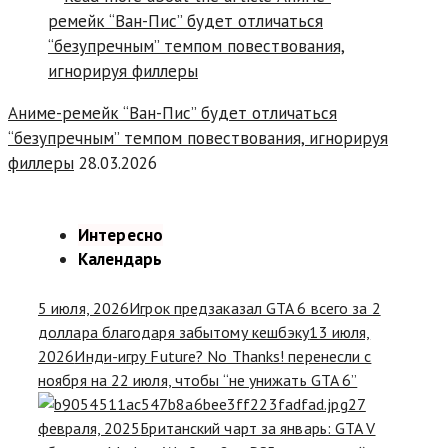
Аниме-ремейк “Ван-Пис” будет отличаться
“безупречным” темпом повествования, игнорируя
филлеры
28.03.2026
Интересно
Календарь
5 июля, 2026
Игрок предзаказал GTA 6 всего за 2
доллара благодаря забытому кешбэку
13 июля,
2026
Инди-игру Future? No Thanks! перенесли с
ноября на 22 июля, чтобы “не унижать GTA 6”
27
февраля, 2025
Британский чарт за январь: GTA V