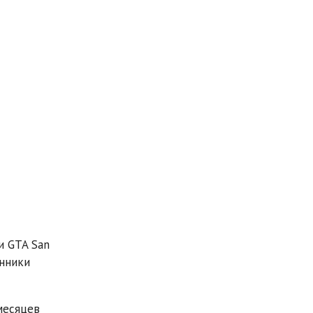
и GTA San
онники
месяцев