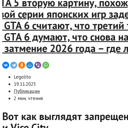
 5 вторую картину, похожую
й серии японских игр задер
A 6 считают, что третий т
A 6 думают, что снова нашл
атмение 2026 года – где лу
Legolito
19.11.2025
Публикации
2 мин. чтения
Вот как выглядят запреще
и Vice City