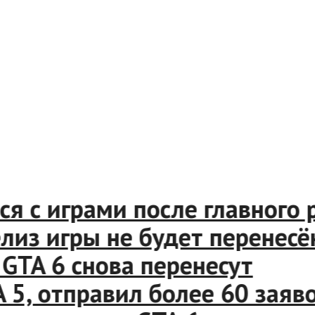
я с играми после главного р
з игры не будет перенесён
A 6 снова перенесут
 отправил более 60 заявок н