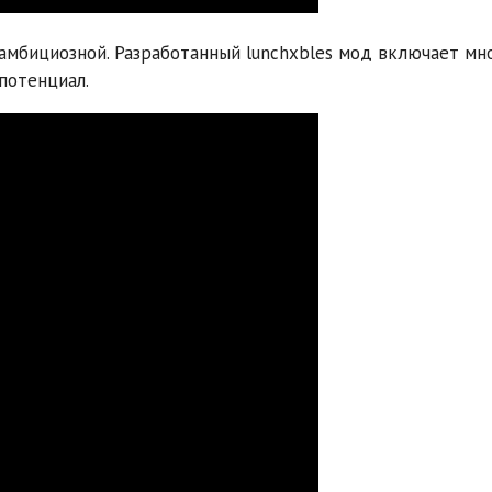
е амбициозной. Разработанный lunchxbles мод включает м
 потенциал.