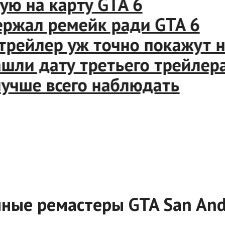
 на карту GTA 6
жал ремейк ради GTA 6
рейлер уж точно покажут на
и дату третьего трейлера 
чше всего наблюдать
нные ремастеры GTA San And