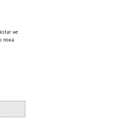
star не
о пока