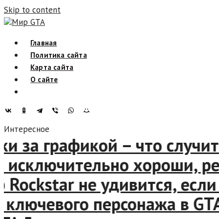
Skip to content
Мир GTA
Главная
Политика сайта
Карта сайта
О сайте
Интересное
 за графикой – что случитс
сключительно хороши, рели
ckstar не удивится, если GT
ючевого персонажа в GTA 5,