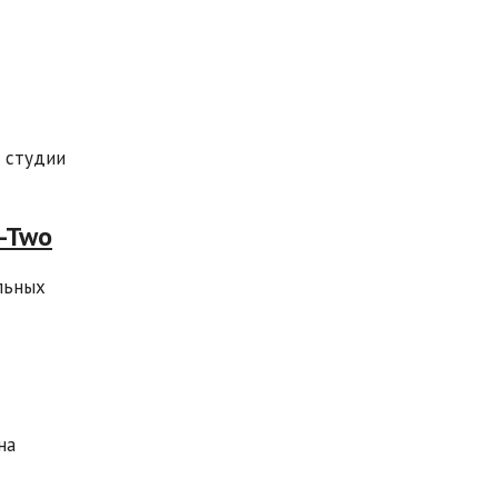
и студии
-Two
льных
на