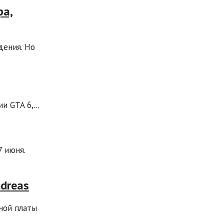
ра,
дения. Но
 GTA 6,...
 июня.
ndreas
ной платы