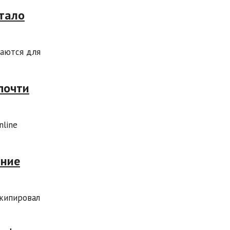
стало
таются для
почти
nline
ание
экипировал