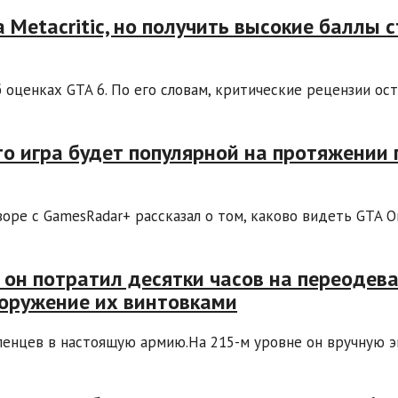
 Metacritic, но получить высокие баллы 
б оценках GTA 6. По его словам, критические рецензии ос
то игра будет популярной на протяжении 
оре с GamesRadar+ рассказал о том, каково видеть GTA O
– он потратил десятки часов на переодев
ооружение их винтовками
еленцев в настоящую армию.На 215-м уровне он вручную 