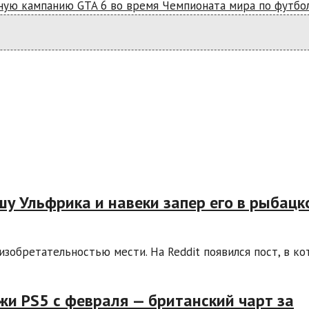
ную кампанию GTA 6 во время Чемпионата мира по футбо
ушу Ульфрика и навеки запер его в рыбацк
 изобретательностью мести. На Reddit появился пост, в к
и PS5 с февраля — британский чарт за