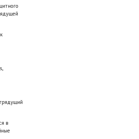
щитного
рядущей
ок
s,
 грядущий
ся в
йные