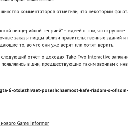
льшинство комментаторов отметили, что некоторым фанат
нской пиццерийной теорией” – идеей о том, что крупные
ночные заказы пиццы вблизи правительственных зданий и
дающие то, во что они уже верят или хотят верить.
 следующий отчёт о доходах Take-Two Interactive заплан
r появлялись в дни, предшествующие таким звонкам с ин
ta-6-otslezhivaet-poseshchaemost-kafe-riadom-s-ofisom-
 нового Game Informer