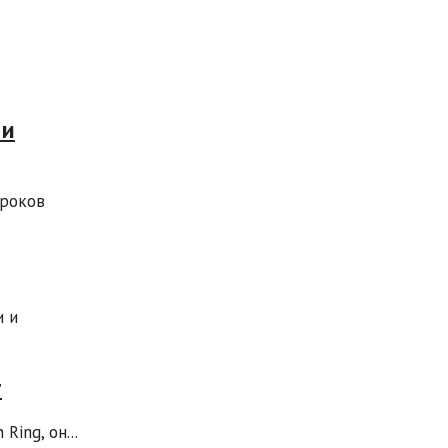
 и
гроков
и и
т
ing, он...