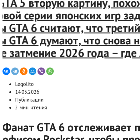
A 5 вторую картину, похожу
ой серии японских игр заде
TA 6 считают, что третий т
TA 6 думают, что снова наш
затмение 2026 года – где л
Legolito
14.05.2026
Публикации
2 мин. чтения
Фанат GTA 6 отслеживает 
офисом Rockstar, чтобы пр