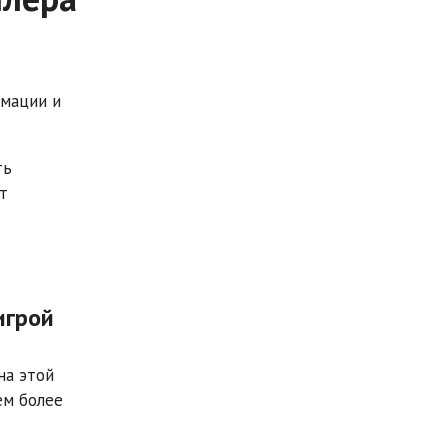
рмации и
ть
т
игрой
на этой
ем более