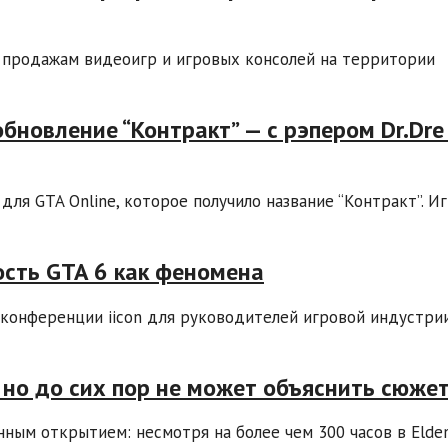
 продажам видеоигр и игровых консолей на территории
обновление “Контракт” — с рэпером Dr.Dre
для GTA Online, которое получило название “Контракт”. И
ость GTA 6 как феномена
на конференции iicon для руководителей игровой индустри
, но до сих пор не может объяснить сюже
ым открытием: несмотря на более чем 300 часов в Elden R