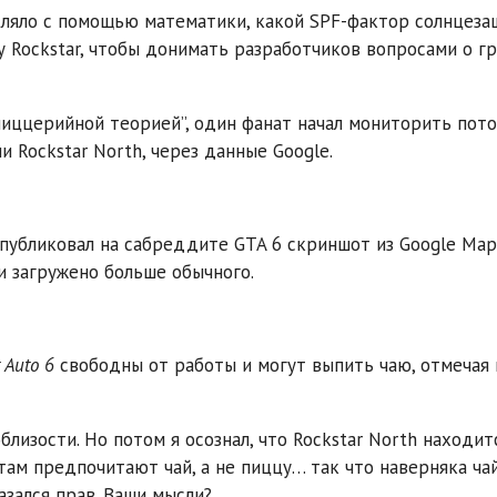
сляло с помощью математики, какой SPF-фактор солнцеза
у Rockstar, чтобы донимать разработчиков вопросами о г
пиццерийной теорией”, один фанат начал мониторить пот
 Rockstar North, через данные Google.
опубликовал на сабреддите GTA 6 скриншот из Google Map
и загружено больше обычного.
 Auto 6
свободны от работы и могут выпить чаю, отмечая
близости. Но потом я осознал, что Rockstar North находит
 там предпочитают чай, а не пиццу… так что наверняка ча
азался прав. Ваши мысли?