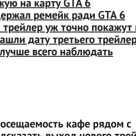
ю на карту GTA 6
ржал ремейк ради GTA 6
рейлер уж точно покажут н
ли дату третьего трейлера 
учше всего наблюдать
посещаемость кафе рядом с
едсказать выход нового тре