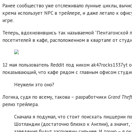
Ранее сообщество уже отслеживало лунные циклы, вычи
крема использует NPC в трейлере, и даже летало к офис
игре.
Теперь, вдохновившись так называемой “Пентагонской 
посетителей в кафе, расположенном в квартале от студии
12 мая пользователь Reddit под ником ak47rocks1337yt 
показывающий, что кафе рядом с главным офисом студи
Неужели это оно?
Логика, судя по всему, такова – разработчики
Grand Theft
релиз трейлера.
Сначала я подумал, что стоит поискать пиццерии по
Шотландии (достаточно близко к Англии), а значит,
заведения будут загружены сильнее. И точно – я ок