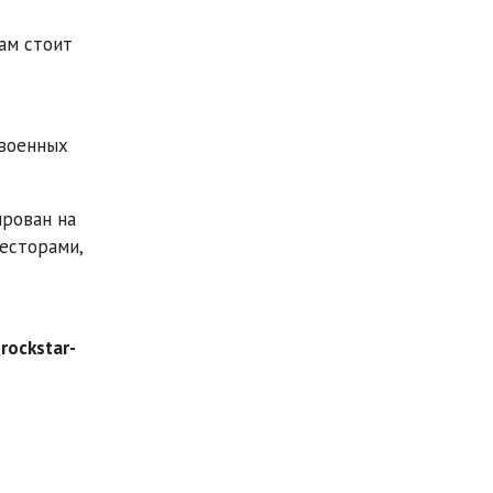
ам стоит
 военных
ирован на
весторами,
rockstar-