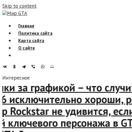
Skip to content
Мир GTA
Главная
Политика сайта
Карта сайта
О сайте
Интересное
и за графикой – что случитс
исключительно хороши, рели
ockstar не удивится, если G
лючевого персонажа в GTA 5