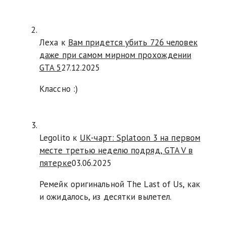
Леха
к
Вам придется убить 726 человек
даже при самом мирном прохождении
GTA 5
27.12.2025
Классно :)
Legolito к
UK-чарт: Splatoon 3 на первом
месте третью неделю подряд, GTA V в
пятерке
03.06.2025
Ремейк оригинальной The Last of Us, как
и ожидалось, из десятки вылетел.