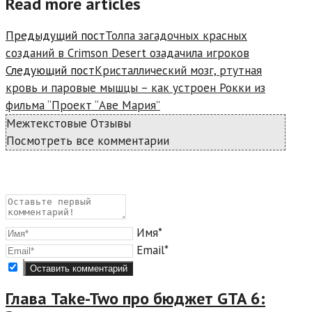
Read more articles
Предыдущий пост
Толпа загадочных красных
созданий в Crimson Desert озадачила игроков
Следующий пост
Кристаллический мозг, ртутная
кровь и паровые мышцы – как устроен Рокки из
фильма “Проект “Аве Мария”
Межтекстовые Отзывы
Посмотреть все комментарии
Имя*
Email*
Глава Take-Two про бюджет GTA 6: