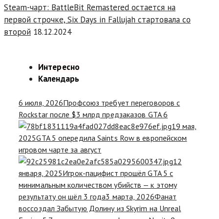
Steam-чарт: BattleBit Remastered остается на
первой строчке, Six Days in Fallujah стартовала со
второй
18.12.2024
Интересно
Календарь
6 июля, 2026
Профсоюз требует переговоров с
Rockstar после $3 млрд предзаказов GTA 6
19 мая,
2025
GTA 5 опередила Saints Row в европейском
игровом чарте за август
12
января, 2025
Игрок-пацифист прошёл GTA 5 с
минимальным количеством убийств — к этому
результату он шёл 3 года
3 марта, 2026
Фанат
воссоздал Забытую Долину из Skyrim на Unreal