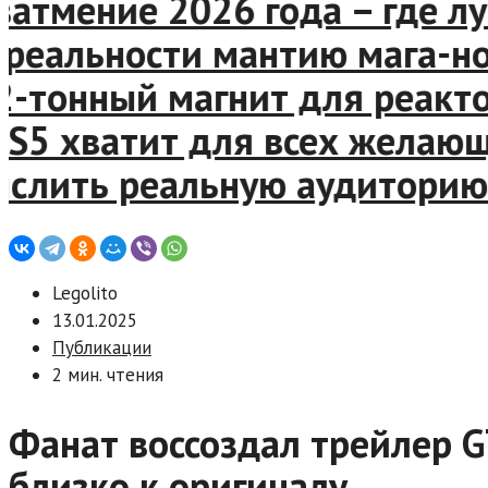
тмение 2026 года – где луч
еальности мантию мага-нович
тонный магнит для реактора
S5 хватит для всех желающи
ить реальную аудиторию Sta
Legolito
13.01.2025
Публикации
2 мин. чтения
Фанат воссоздал трейлер G
близко к оригиналу