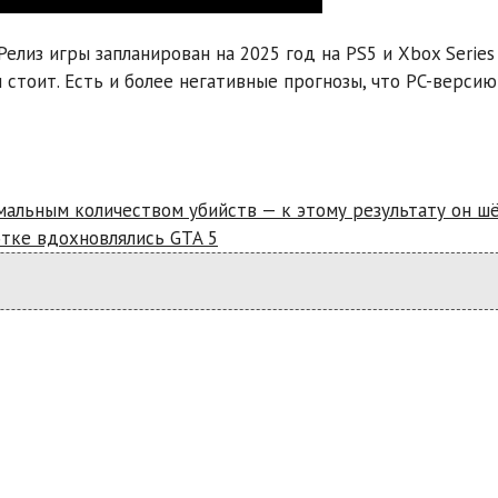
елиз игры запланирован на 2025 год на PS5 и Xbox Series 
 стоит. Есть и более негативные прогнозы, что PC-версию
альным количеством убийств — к этому результату он шё
отке вдохновлялись GTA 5