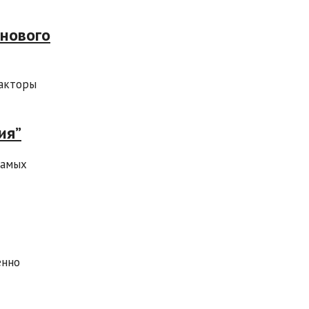
 нового
дакторы
ия”
самых
енно