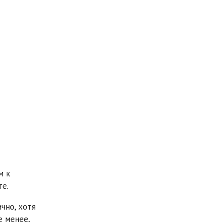
м к
те.
чно, хотя
е менее,