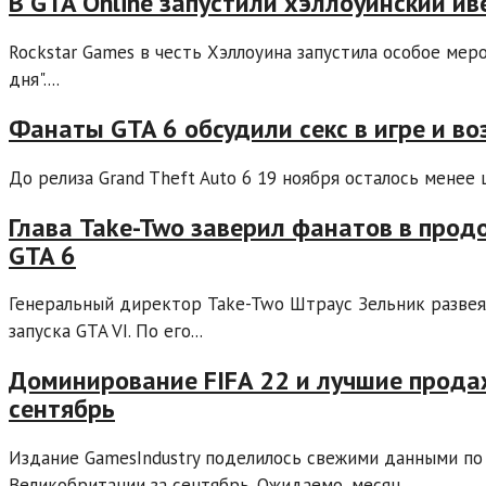
В GTA Online запустили хэллоуинский ив
Rockstar Games в честь Хэллоуина запустила особое меро
дня"....
Фанаты GTA 6 обсудили секс в игре и в
До релиза Grand Theft Auto 6 19 ноября осталось менее 
Глава Take-Two заверил фанатов в про
GTA 6
Генеральный директор Take-Two Штраус Зельник развеял
запуска GTA VI. По его...
Доминирование FIFA 22 и лучшие продаж
сентябрь
Издание GamesIndustry поделилось свежими данными по
Великобритании за сентябрь. Ожидаемо, месяц...