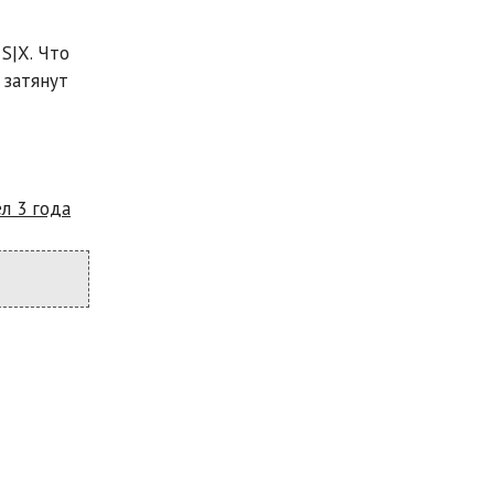
S|X. Что
 затянут
л 3 года