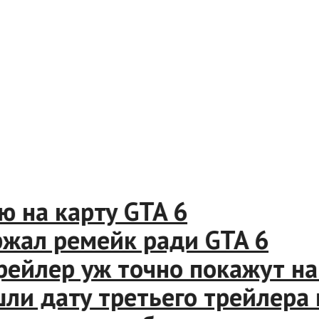
на карту GTA 6
ал ремейк ради GTA 6
йлер уж точно покажут на 
 дату третьего трейлера иг