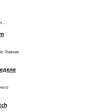
...
am
e. Главная
неделе
мого
tch