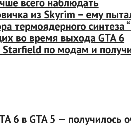
ше всего наблюдать
ка из Skyrim – ему пыталис
 термоядерного синтеза “ис
х во время выхода GTA 6
rfield по модам и получил 
TA 6 в GTA 5 — получилось 