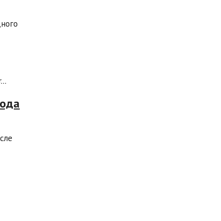
дного
..
хода
сле