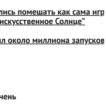
ь помешать как сама игра, 
кусственное Солнце”
около миллиона запусков иг
очень