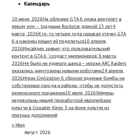
Календарь
20 июня, 2026
На обложке GTA 6 снова вертолёт в
левом углу – традиция Rockstar длиной 25 лет
4
марта, 2026
Кто-то четыре года скрывал утечку GTA
6 и наконец решил ей поделиться
10 апреля,
2026
Инсайдер заявил, что пользовательский
контент в GTA 6 “создаст миллионеров”
6 марта,
2026
Не было ни единого шанса – игроки ARC Raiders
оказались уничтожены новыми роботами
24 апреля,
2026
Игрок Civilization 6 сбросил ядерные бомбы на
собственные города и районы, чтобы не допустить
религиозного поражения
20 июля, 2026
Геймеры
недовольны нищей проработкой европейских
культур в Crusader Kings 3 на фоне культур из
платных дополнений
« Июл
Август 2026