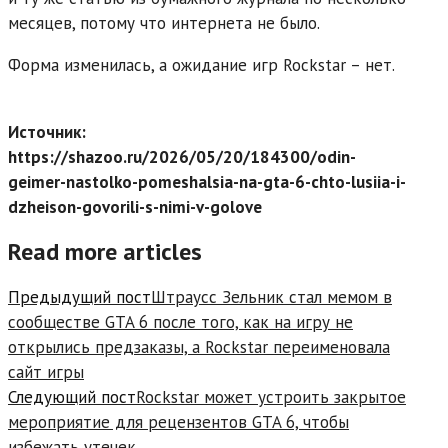
месяцев, потому что интернета не было.
Форма изменилась, а ожидание игр Rockstar – нет.
Источник:
https://shazoo.ru/2026/05/20/184300/odin-
geimer-nastolko-pomeshalsia-na-gta-6-chto-lusiia-i-
dzheison-govorili-s-nimi-v-golove
Read more articles
Предыдущий пост
Штраусс Зельник стал мемом в
сообществе GTA 6 после того, как на игру не
открылись предзаказы, а Rockstar переименовала
сайт игры
Следующий пост
Rockstar может устроить закрытое
мероприятие для рецензентов GTA 6, чтобы
избежать утечек